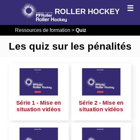
Roller Hockey
Ressources de formation
>
Quiz
Les quiz sur les pénalités
Série 1 - Mise en
Série 2 - Mise en
situation vidéos
situation vidéos